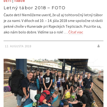
|
DETI
TÁBOR
Letný tábor 2018 – FOTO
Čaute deti! Nemôžeme uveriť, že už aj tohtoročný letný tábor
je za nami. V dňoch od 10. – 14. júla 2018 sme spoločne strávili
pekné chvíle v Kunerade pri Rajeckých Tepliciach. Pozrite sa,
ako nám bolo dobre. Vidíme sa o rok! …
Čítať viac
12. AUGUSTA 2018