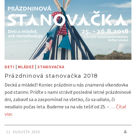
|
|
DETI
MLÁDEŽ
STANOVAČKA
Prázdninová stanovačka 2018
Decká a mládež! Koniec prázdnin u nás znamená víkendovka
pod stanmi. Príďte s nami stráviť posledné letné prázdninové
dni, zabaviť sa a zaspomínať na všetko, čo sa udialo, či
neudialo počas leta. Budeme sa na vás tešiť od 25. – …
Čítať
viac
11. AUGUSTA 2018