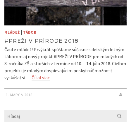
|
MLÁDEŽ
TÁBOR
#PREŽI V PRÍRODE 2018
Čaute mládež! Prvýkrát spúšťame súčasne s detským letným
táborom aj nový projekt #PREŽI V PRÍRODE pre mladých od
8. ročníka ZŠ a starších v termíne od 10. – 14. júla 2018. Cieľom
projektu je mladým dospievajúcim poskytnúť možnosť
vyskúšať si …
Čítať viac
1. MARCA 2018
Search
for: