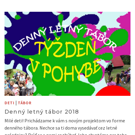
|
DETI
TÁBOR
Denný letný tábor 2018
Milé deti! Prichádzame k vám s novým projektom vo forme
denného tábora. Nechce sa ti doma vysedávať cez letné
prázdniny? Príď sa s nami rozhýbať, lebo chystáme pre teba