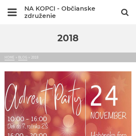
NA KOPCI - Občianske
združenie
2018
HOME
»
BLOG
»
2018