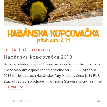
|
|
DETI
MLÁDEŽ
STANOVAČKA
Habánska kopcovačka 2018
Decká a mládež! Pripravili sme pre vás víkendovku spojenú s
prenocovaním v spacákoch v termíne od 20. – 21. októbra
2018 v priesotoroch Habánskej fary. Náklady Cena je 10 EUR –
stačí uhradiť pri príchode. Informácie Strava aj pitný režim sú
…
Čítať viac
8. OKTÓBRA 2018