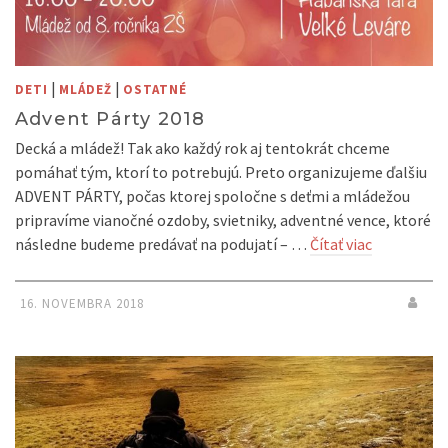
|
|
DETI
MLÁDEŽ
OSTATNÉ
Advent Párty 2018
Decká a mládež! Tak ako každý rok aj tentokrát chceme
pomáhať tým, ktorí to potrebujú. Preto organizujeme ďalšiu
ADVENT PÁRTY, počas ktorej spoločne s deťmi a mládežou
pripravíme vianočné ozdoby, svietniky, adventné vence, ktoré
následne budeme predávať na podujatí – …
Čítať viac
16. NOVEMBRA 2018