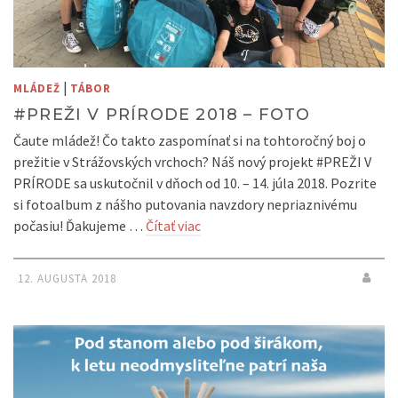
|
MLÁDEŽ
TÁBOR
#PREŽI V PRÍRODE 2018 – FOTO
Čaute mládež! Čo takto zaspomínať si na tohtoročný boj o
prežitie v Strážovských vrchoch? Náš nový projekt #PREŽI V
PRÍRODE sa uskutočnil v dňoch od 10. – 14. júla 2018. Pozrite
si fotoalbum z nášho putovania navzdory nepriaznivému
počasiu! Ďakujeme …
Čítať viac
12. AUGUSTA 2018