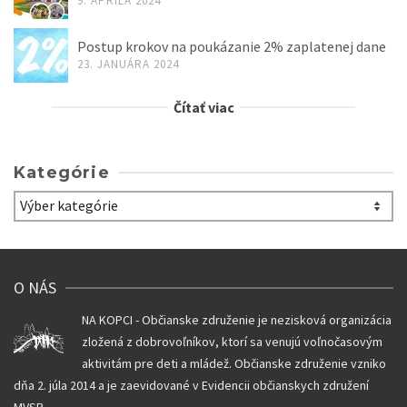
9. APRÍLA 2024
Postup krokov na poukázanie 2% zaplatenej dane
23. JANUÁRA 2024
Čítať viac
Kategórie
Kategórie
O NÁS
NA KOPCI - Občianske združenie je nezisková organizácia
zložená z dobrovoľníkov, ktorí sa venujú voľnočasovým
aktivitám pre deti a mládež. Občianske združenie vzniko
dňa 2. júla 2014 a je zaevidované v Evidencii občianskych združení
MVSR.