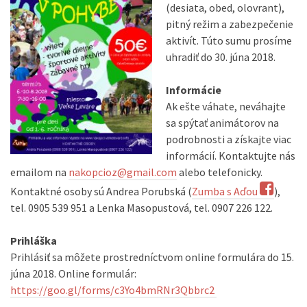
(desiata, obed, olovrant),
pitný režim a zabezpečenie
aktivít. Túto sumu prosíme
uhradiť do 30. júna 2018.
Informácie
Ak ešte váhate, neváhajte
sa spýtať animátorov na
podrobnosti a získajte viac
informácií. Kontaktujte nás
emailom na
nakopcioz@gmail.com
alebo telefonicky.
Kontaktné osoby sú Andrea Porubská (
Zumba s Aďou
),
tel. 0905 539 951 a Lenka Masopustová, tel. 0907 226 122.
Prihláška
Prihlásiť sa môžete prostredníctvom online formulára do 15.
júna 2018. Online formulár:
https://goo.gl/forms/c3Yo4bmRNr3Qbbrc2