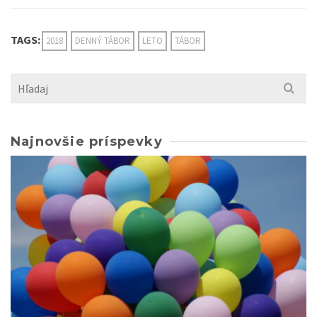
TAGS:
2018
DENNÝ TÁBOR
LETO
TÁBOR
Search
for:
Najnovšie príspevky