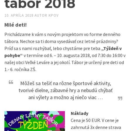
tábor 2018
10. APRÍLA 2018
AUTOR
KPOV
Milé deti!
Prichádzame k vám s novým projektom vo forme denného
tábora. Nechce sa ti doma vysedávať cez letné prázdniny?
Príď sa s nami rozhýbať, lebo chystáme pre teba
„Týždeň v
pohybe“
v termíne od 6. – 10. augusta 2018, od 7:30 do 16:00 v
našej obci Veľké Leváre a jej okolí. Tábor je určený pre deti od
1.- 6. ročníka ZŠ.
Môžeš sa tešiť na rôzne športové aktivity,
tvorivé dielne, zábavné hry a nebudú chýbať
ani výlety a možno aj niečo viac …
Náklady
Cena je 50 EUR. V cene je
zahrnutá 3x denne strava