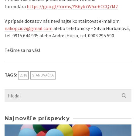
formulára
https://goo.gl/forms/
YK6yb7W5xr6CCQ7M2
V prípade dotazov nás neváhajte kontaktovať e-mailom:
nakopcioz@gmail.com
alebo telefonicky – Silvia Hurbanová,
tel. 0915 644 935 alebo Andrej Hujsa, tel. 0903 295 590.
Tešíme sa na vás!
TAGS:
2018
STANOVAČKA
Search
for:
Najnovšie príspevky