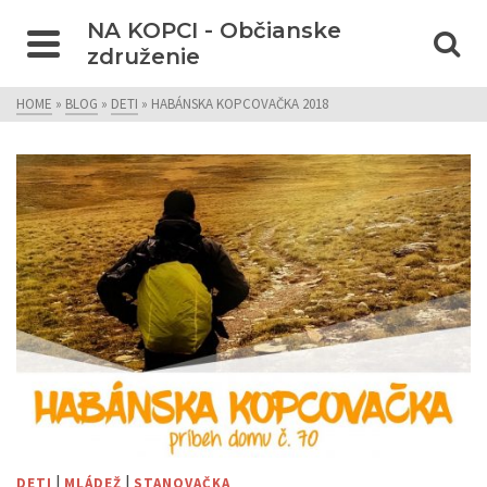
NA KOPCI - Občianske
združenie
HOME
»
BLOG
»
DETI
»
HABÁNSKA KOPCOVAČKA 2018
|
|
DETI
MLÁDEŽ
STANOVAČKA