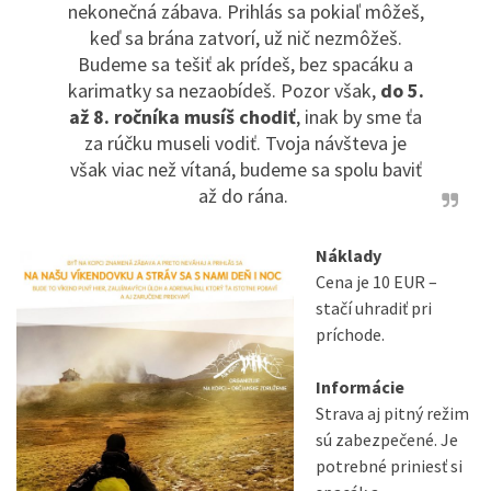
nekonečná zábava. Prihlás sa pokiaľ môžeš,
keď sa brána zatvorí, už nič nezmôžeš.
Budeme sa tešiť ak prídeš, bez spacáku a
karimatky sa nezaobídeš. Pozor však,
do 5.
až 8. ročníka musíš chodiť
, inak by sme ťa
za rúčku museli vodiť. Tvoja návšteva je
však viac než vítaná, budeme sa spolu baviť
až do rána.
Náklady
Cena je 10 EUR –
stačí uhradiť pri
príchode.
Informácie
Strava aj pitný režim
sú zabezpečené. Je
potrebné priniesť si