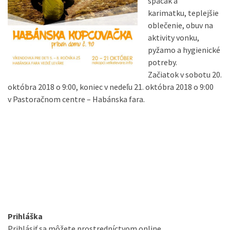
spacák a
karimatku, teplejšie
oblečenie, obuv na
aktivity vonku,
pyžamo a hygienické
potreby.
Začiatok v sobotu 20.
októbra 2018 o 9:00, koniec v nedeľu 21. októbra 2018 o 9:00
v Pastoračnom centre – Habánska fara.
Prihláška
Prihlásiť sa môžete prostredníctvom online