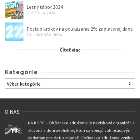
Letný tábor 2024
9. APRÍLA 2024
Postup krokov na poukázanie 2% zaplatenej dane
23. JANUÁRA 2024
Čítať viac
Kategórie
Kategórie
O NÁS
NA KOPCI - Občianske združenie je nezisková organizácia
zložená z dobrovoľníkov, ktorí sa venujú voľnočasovým
aktivitám pre deti a mládež. Občianske združenie vzniko