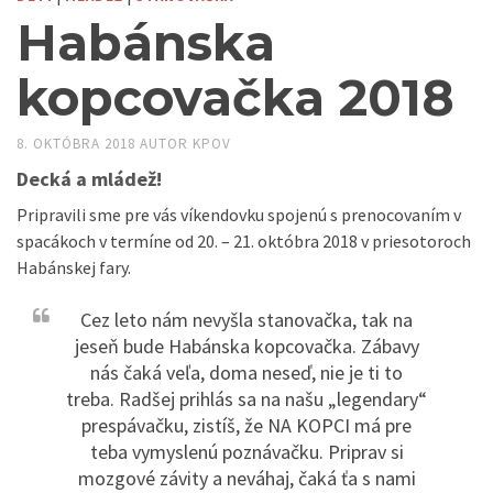
Habánska
kopcovačka 2018
8. OKTÓBRA 2018
AUTOR
KPOV
Decká a mládež!
Pripravili sme pre vás víkendovku spojenú s prenocovaním v
spacákoch v termíne od 20. – 21. októbra 2018 v priesotoroch
Habánskej fary.
Cez leto nám nevyšla stanovačka, tak na
jeseň bude Habánska kopcovačka. Zábavy
nás čaká veľa, doma neseď, nie je ti to
treba. Radšej prihlás sa na našu „legendary“
prespávačku, zistíš, že NA KOPCI má pre
teba vymyslenú poznávačku. Priprav si
mozgové závity a neváhaj, čaká ťa s nami