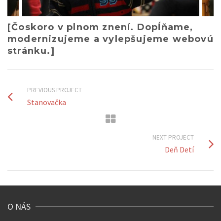
[Čoskoro v plnom znení. Dopĺňame,
modernizujeme a vylepšujeme webovú
stránku.]
PREVIOUS PROJECT
Stanovačka
NEXT PROJECT
Deň Detí
O NÁS