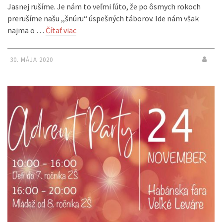
Jasnej rušíme. Je nám to veľmi ľúto, že po ôsmych rokoch
prerušíme našu ,,šnúru“ úspešných táborov. Ide nám však
najmä o …
Čítať viac
30. MÁJA 2020