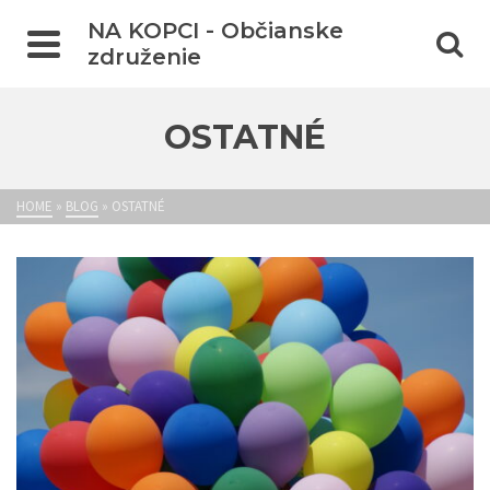
NA KOPCI - Občianske
združenie
OSTATNÉ
HOME
»
BLOG
»
OSTATNÉ