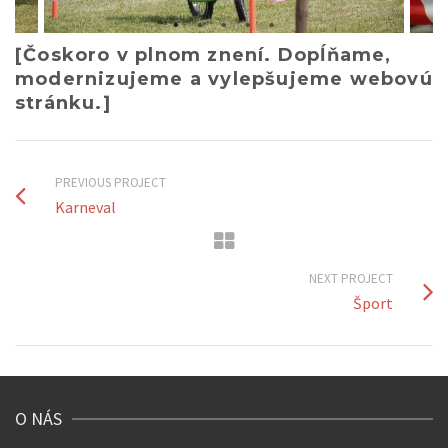
[Čoskoro v plnom znení. Dopĺňame,
modernizujeme a vylepšujeme webovú
stránku.]
PREVIOUS PROJECT
Karneval
NEXT PROJECT
Šport
O NÁS