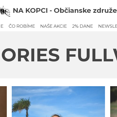
NA KOPCI - Občianske združe
ME
ČO ROBÍME
NAŠE AKCIE
2% DANE
NEWSL
ORIES FUL