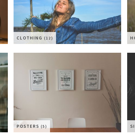
CLOTHING
H
(12)
POSTERS
S
(5)