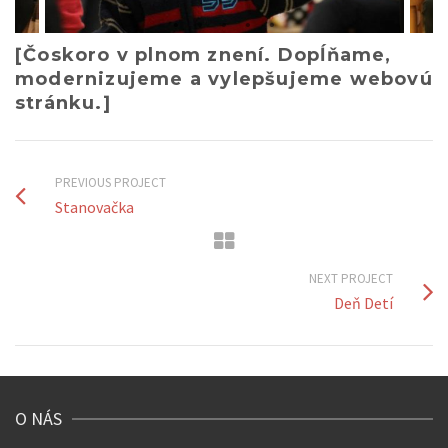
[Čoskoro v plnom znení. Dopĺňame,
modernizujeme a vylepšujeme webovú
stránku.]
PREVIOUS PROJECT
Stanovačka
NEXT PROJECT
Deň Detí
O NÁS