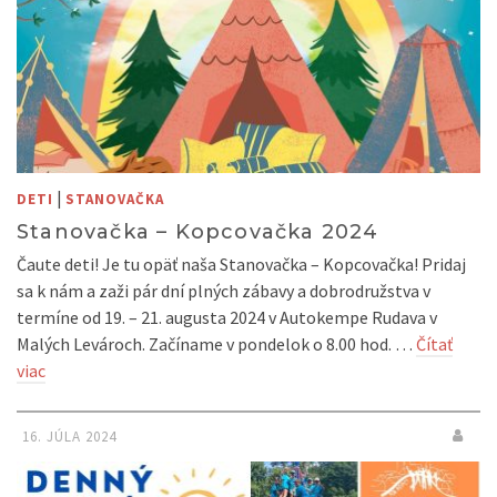
|
DETI
STANOVAČKA
Stanovačka – Kopcovačka 2024
Čaute deti! Je tu opäť naša Stanovačka – Kopcovačka! Pridaj
sa k nám a zaži pár dní plných zábavy a dobrodružstva v
termíne od 19. – 21. augusta 2024 v Autokempe Rudava v
Malých Levároch. Začíname v pondelok o 8.00 hod. …
Čítať
viac
16. JÚLA 2024