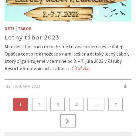
|
DETI
TÁBOR
Letný tábor 2023
Milé deti! Po troch rokoch sme tu zase a ideme ešte ďalej!
Opäť sa tento rok môžete s nami tešiť na detský letný tábor,
ktorý organizujeme v termíne od 3. – 7. júla 2023 v Záruby
Resort v Smoleniciach. Tábor …
Čítať viac
22. JANUÁRA 2023
Navigácia
1
2
3
4
…
7
v
článkoch
Search