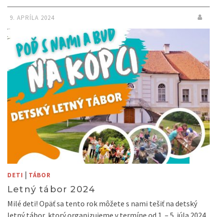
9. APRÍLA 2024
|
DETI
TÁBOR
Letný tábor 2024
Milé deti! Opäť sa tento rok môžete s nami tešiť na detský
letný tábor, ktorý organizujeme v termíne od 1. – 5. júla 2024