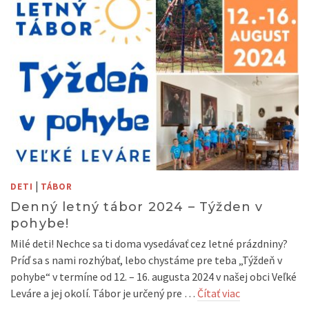
|
DETI
TÁBOR
Denný letný tábor 2024 – Týžden v
pohybe!
Milé deti! Nechce sa ti doma vysedávať cez letné prázdniny?
Príď sa s nami rozhýbať, lebo chystáme pre teba „Týždeň v
pohybe“ v termíne od 12. – 16. augusta 2024 v našej obci Veľké
Leváre a jej okolí. Tábor je určený pre …
Čítať viac