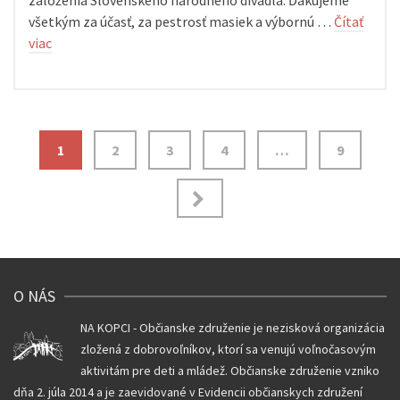
založenia Slovenského národného divadla. Ďakujeme
všetkým za účasť, za pestrosť masiek a výbornú …
Čítať
viac
Navigácia
1
2
3
4
…
9
v
článkoch
O NÁS
NA KOPCI - Občianske združenie je nezisková organizácia
zložená z dobrovoľníkov, ktorí sa venujú voľnočasovým
aktivitám pre deti a mládež. Občianske združenie vzniko
dňa 2. júla 2014 a je zaevidované v Evidencii občianskych združení