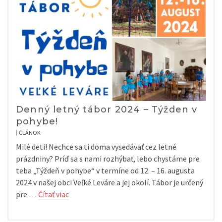
Denný letný tábor 2024 – Týžden v
pohybe!
ČLÁNOK
Milé deti! Nechce sa ti doma vysedávať cez letné
prázdniny? Príď sa s nami rozhýbať, lebo chystáme pre
teba „Týždeň v pohybe“ v termíne od 12. – 16. augusta
2024 v našej obci Veľké Leváre a jej okolí. Tábor je určený
pre …
Čítať viac