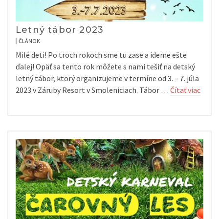
Letný tábor 2023
ČLÁNOK
Milé deti! Po troch rokoch sme tu zase a ideme ešte
ďalej! Opäť sa tento rok môžete s nami tešiť na detský
letný tábor, ktorý organizujeme v termíne od 3. – 7. júla
2023 v Záruby Resort v Smoleniciach. Tábor …
Čítať viac