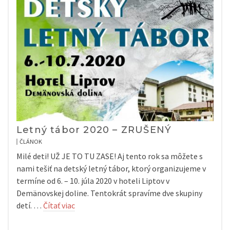
Letný tábor 2020 – ZRUŠENÝ
ČLÁNOK
Milé deti! UŽ JE TO TU ZASE! Aj tento rok sa môžete s
nami tešiť na detský letný tábor, ktorý organizujeme v
termíne od 6. – 10. júla 2020 v hoteli Liptov v
Demänovskej doline. Tentokrát spravíme dve skupiny
detí. …
Čítať viac