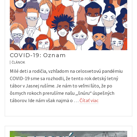
COVID-19: Oznam
ČLÁNOK
Milé deti a rodičia, vzhľadom na celosvetovú pandémiu
COVID-19 sme sa rozhodli, že tento rok detský letný
tábor v Jasnej rušíme. Je nám to veľmi ľúto, že po
ôsmych rokoch prerušíme našu ,,šnúru“ úspešných
táborov. Ide nám však najmä o …
Čítať viac