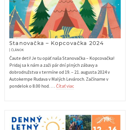
Stanovačka – Kopcovačka 2024
ČLÁNOK
Čaute deti! Je tu opäť naša Stanovačka – Kopcovačka!
Pridaj sa k nám a zaži pár dní plných zábavy a
dobrodružstva v termíne od 19. – 21. augusta 2024 v
Autokempe Rudava v Malých Levároch. Začíname v
pondelok o 8.00 hod. …
Čítať viac