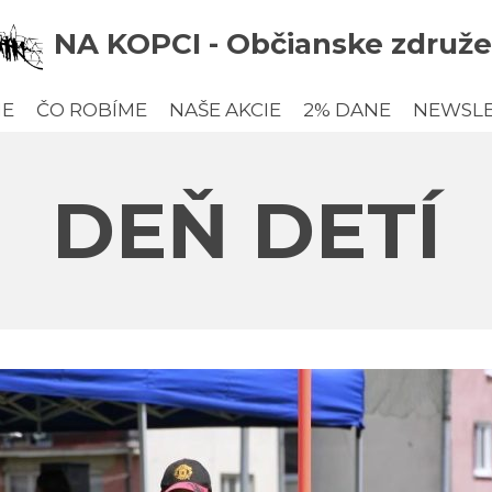
NA KOPCI - Občianske združe
ME
ČO ROBÍME
NAŠE AKCIE
2% DANE
NEWSL
DEŇ DETÍ