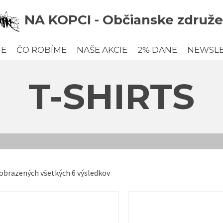
NA KOPCI - Občianske združe
ME
ČO ROBÍME
NAŠE AKCIE
2% DANE
NEWSL
T-SHIRTS
obrazených všetkých 6 výsledkov