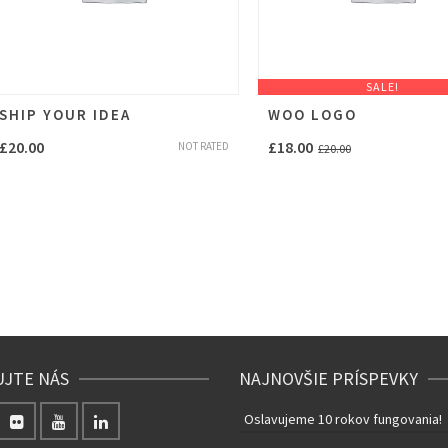
SALE!
SHIP YOUR IDEA
WOO LOGO
£
20.00
£
18.00
NOT RATED
£
20.00
UJTE NÁS
NAJNOVŠIE PRÍSPEVKY
Oslavujeme 10 rokov fungovania!