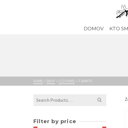
DOMOV
KTO S
HOME
»
SHOP
»
CLOTHING
»
T-SHIRTS
Search
Z
for:
Filter by price