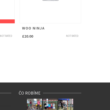
WOO NINJA
£
20.00
NOT RATED
NOT RATED
ČO ROBÍME