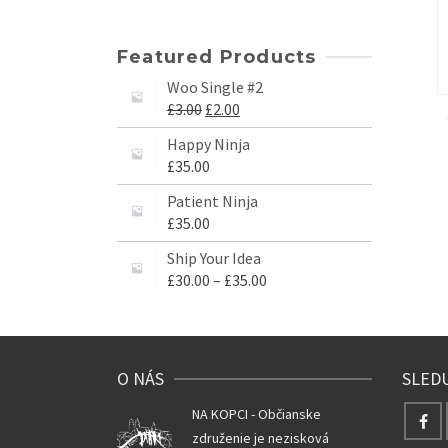
Featured Products
Woo Single #2
£
3.00
£
2.00
Happy Ninja
£
35.00
Patient Ninja
£
35.00
Ship Your Idea
£
30.00
–
£
35.00
O NÁS
SLED
NA KOPCI - Občianske
združenie je nezisková