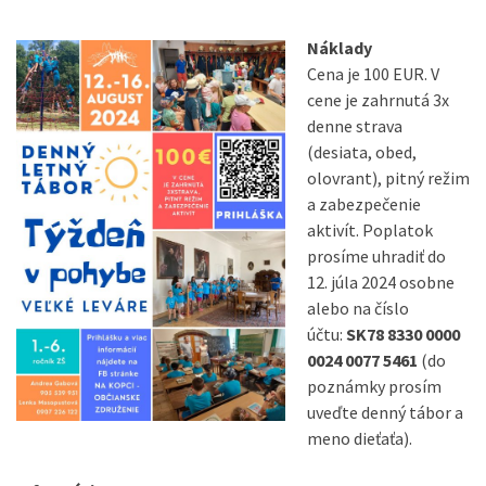
Náklady
Cena je 100 EUR. V
cene je zahrnutá 3x
denne strava
(desiata, obed,
olovrant), pitný režim
a zabezpečenie
aktivít. Poplatok
prosíme uhradiť do
12. júla 2024 osobne
alebo na číslo
účtu:
SK78 8330 0000
0024 0077 5461
(do
poznámky prosím
uveďte denný tábor a
meno dieťaťa).