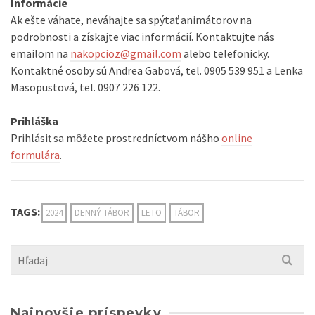
Informácie
Ak ešte váhate, neváhajte sa spýtať animátorov na
podrobnosti a získajte viac informácií. Kontaktujte nás
emailom na
nakopcioz@gmail.com
alebo telefonicky.
Kontaktné osoby sú Andrea Gabová, tel. 0905 539 951 a Lenka
Masopustová, tel. 0907 226 122.
Prihláška
Prihlásiť sa môžete prostredníctvom nášho
online
formulára
.
TAGS:
2024
DENNÝ TÁBOR
LETO
TÁBOR
Search
for:
Najnovšie príspevky