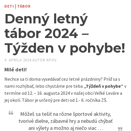
|
DETI
TÁBOR
Denný letný
tábor 2024 –
Týžden v pohybe!
9. APRÍLA 2024
AUTOR
KPOV
Milé deti!
Nechce sa ti doma vysedávať cez letné prázdniny? Príď sa s
nami rozhýbať, lebo chystáme pre teba
„Týždeň v pohybe“
v
termíne od 12. – 16. augusta 2024 v našej obci Veľké Leváre a
jej okolí. Tábor je určený pre deti od 1.- 6. ročníka ZŠ.
Môžeš sa tešiť na rôzne športové aktivity,
tvorivé dielne, zábavné hry a nebudú chýbať
ani výlety a možno aj niečo viac …