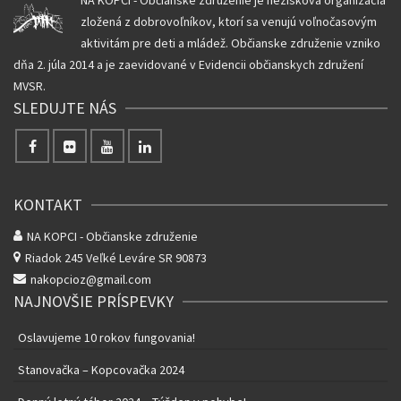
NA KOPCI - Občianske združenie je nezisková organizácia
zložená z dobrovoľníkov, ktorí sa venujú voľnočasovým
aktivitám pre deti a mládež. Občianske združenie vzniko
dňa 2. júla 2014 a je zaevidované v Evidencii občianskych združení
MVSR.
SLEDUJTE NÁS
KONTAKT
NA KOPCI - Občianske združenie
Riadok 245
Veľké Leváre SR 90873
nakopcioz@gmail.com
NAJNOVŠIE PRÍSPEVKY
Oslavujeme 10 rokov fungovania!
Stanovačka – Kopcovačka 2024