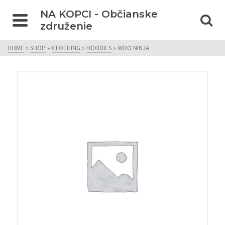
NA KOPCI - Občianske
združenie
HOME
»
SHOP
»
CLOTHING
»
HOODIES
»
WOO NINJA