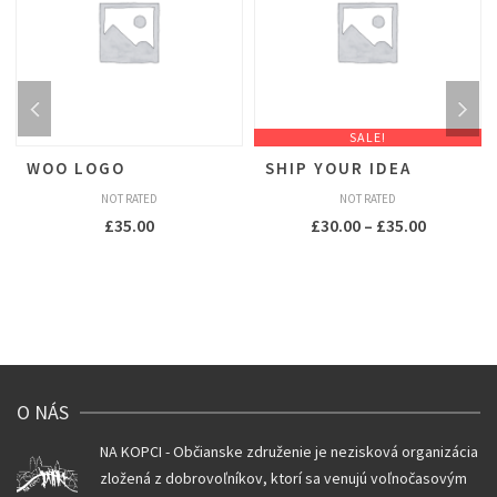
SALE!
WOO LOGO
SHIP YOUR IDEA
NOT RATED
NOT RATED
£
35.00
£
30.00
–
£
35.00
O NÁS
NA KOPCI - Občianske združenie je nezisková organizácia
zložená z dobrovoľníkov, ktorí sa venujú voľnočasovým