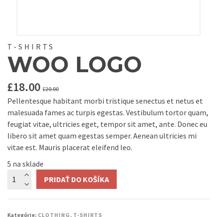
T-SHIRTS
WOO LOGO
£
18.00
£
20.00
Pellentesque habitant morbi tristique senectus et netus et
malesuada fames ac turpis egestas. Vestibulum tortor quam,
feugiat vitae, ultricies eget, tempor sit amet, ante. Donec eu
libero sit amet quam egestas semper. Aenean ultricies mi
vitae est. Mauris placerat eleifend leo.
5 na sklade
Množstvo
PRIDAŤ DO KOŠÍKA
Kategórie:
CLOTHING
,
T-SHIRTS