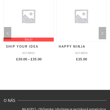
SALE!
SHIP YOUR IDEA
HAPPY NINJA
NOT RATED
NOT RATED
£
30.00
–
£
35.00
£
35.00
O NÁS
NA KOPCI - Občianske združenie je nezisková organizácia