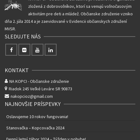
zložená z dobrovoľníkov, ktorí sa venujú voľnočasovým
aktivitám pre deti a mládež. Občianske združenie vzniko
dňa 2. júla 2014 a je zaevidované v Evidencii občianskych združení
MVSR.
SLEDUJTE NÁS
KONTAKT
NA KOPCI - Občianske združenie
Riadok 245
Veľké Leváre SR 90873
nakopcioz@gmail.com
NAJNOVŠIE PRÍSPEVKY
Oslavujeme 10 rokov fungovania!
Stanovačka – Kopcovačka 2024
Denný letný tábor 2024 – Týžden v pohybe!