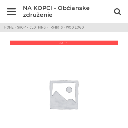
NA KOPCI - Občianske
združenie
HOME
»
SHOP
»
CLOTHING
»
T-SHIRTS
»
WOO LOGO
SALE!