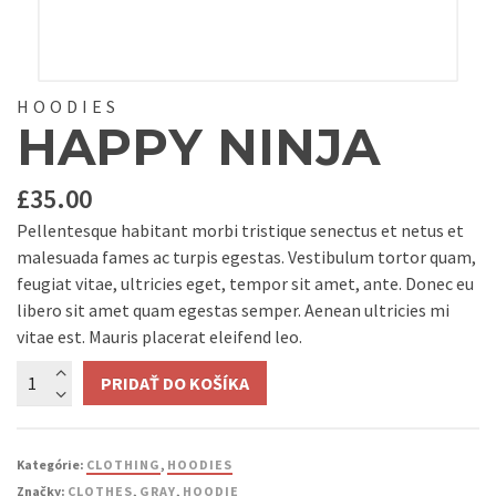
HOODIES
HAPPY NINJA
£
35.00
Pellentesque habitant morbi tristique senectus et netus et
malesuada fames ac turpis egestas. Vestibulum tortor quam,
feugiat vitae, ultricies eget, tempor sit amet, ante. Donec eu
libero sit amet quam egestas semper. Aenean ultricies mi
vitae est. Mauris placerat eleifend leo.
Množstvo
PRIDAŤ DO KOŠÍKA
Kategórie:
CLOTHING
,
HOODIES
Značky:
CLOTHES
,
GRAY
,
HOODIE