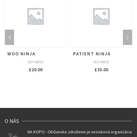
WOO NINJA
PATIENT NINJA
NOT RATED
NOT RATED
£
20.00
£
35.00
O NÁS
NA KOPCI - Občianske združenie je nezisková organizácia