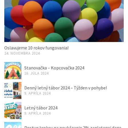
Oslavujeme 10 rokov fungovania!
24. NOVEMBRA 2024
Stanovačka – Kopcovačka 2024
16. JÚLA 2024
Denný letný tábor 2024 – Týžden v pohybe!
9. APRÍLA 2024
Letný tábor 2024
9. APRÍLA 2024
Postup krokov na poukázanie 2% zaplatenej dane