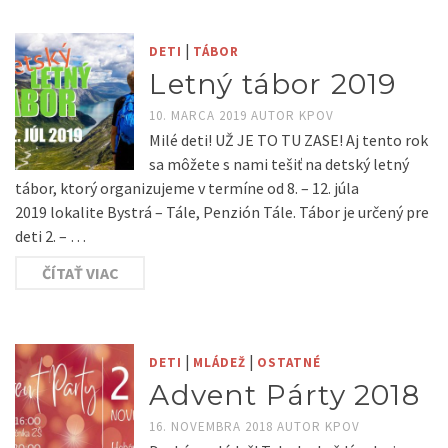
|
DETI
TÁBOR
Letný tábor 2019
10. MARCA 2019
AUTOR
KPOV
Milé deti! UŽ JE TO TU ZASE! Aj tento rok
sa môžete s nami tešiť na detský letný
tábor, ktorý organizujeme v termíne od 8. – 12. júla
2019 lokalite Bystrá – Tále, Penzión Tále. Tábor je určený pre
deti 2. – …
ČÍTAŤ VIAC
|
|
DETI
MLÁDEŽ
OSTATNÉ
Advent Párty 2018
16. NOVEMBRA 2018
AUTOR
KPOV