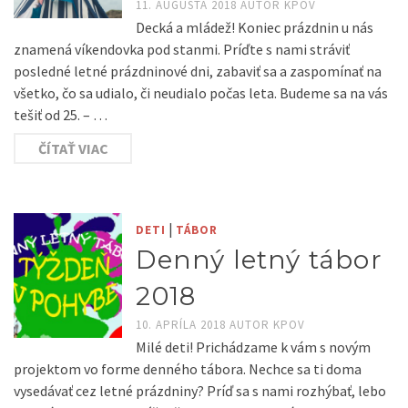
11. AUGUSTA 2018
AUTOR
KPOV
Decká a mládež! Koniec prázdnin u nás
znamená víkendovka pod stanmi. Príďte s nami stráviť
posledné letné prázdninové dni, zabaviť sa a zaspomínať na
všetko, čo sa udialo, či neudialo počas leta. Budeme sa na vás
tešiť od 25. – …
ČÍTAŤ VIAC
|
DETI
TÁBOR
Denný letný tábor
2018
10. APRÍLA 2018
AUTOR
KPOV
Milé deti! Prichádzame k vám s novým
projektom vo forme denného tábora. Nechce sa ti doma
vysedávať cez letné prázdniny? Príď sa s nami rozhýbať, lebo