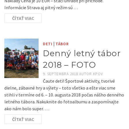
Náklady Cena je 10 EUR – stačí uhradiť pri príchode.
Informácie Strava aj pitný režim sú …
ČÍTAŤ VIAC
|
DETI
TÁBOR
Denný letný tábor
2018 – FOTO
9. SEPTEMBRA 2018
AUTOR
KPOV
Čaute deti! Športové aktivity, tvorivé
dielne, zábavné hry a výlety – toto všetko a ešte viac sme
stihli v termíne od 6. – 10. augusta 2018 počas nášho denného
letného tábora. Nakuknite do fotoalbumu a zaspomínajte
ako nám bolo super. …
ČÍTAŤ VIAC