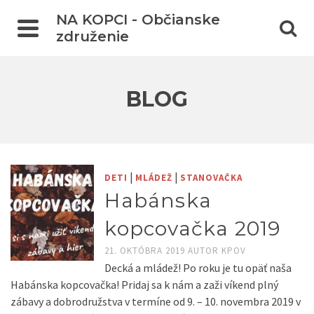
NA KOPCI - Občianske
združenie
BLOG
|
|
DETI
MLÁDEŽ
STANOVAČKA
Habánska
kopcovačka 2019
21. OKTÓBRA 2019
AUTOR
KPOV
Decká a mládež! Po roku je tu opäť naša
Habánska kopcovačka! Pridaj sa k nám a zaži víkend plný
zábavy a dobrodružstva v termíne od 9. – 10. novembra 2019 v