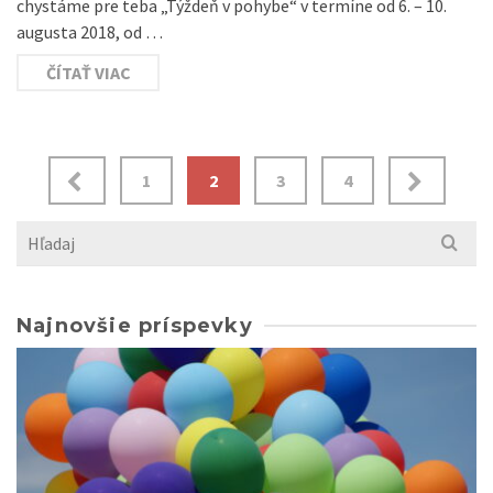
chystáme pre teba „Týždeň v pohybe“ v termíne od 6. – 10.
augusta 2018, od …
ČÍTAŤ VIAC
Navigácia
1
2
3
4
v
Search
článkoch
for:
Najnovšie príspevky