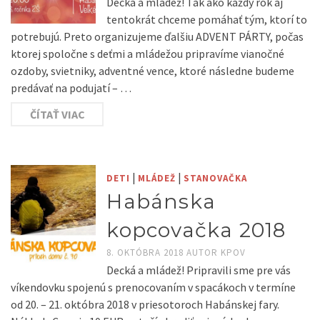
Decká a mládež! Tak ako každý rok aj
tentokrát chceme pomáhať tým, ktorí to
potrebujú. Preto organizujeme ďalšiu ADVENT PÁRTY, počas
ktorej spoločne s deťmi a mládežou pripravíme vianočné
ozdoby, svietniky, adventné vence, ktoré následne budeme
predávať na podujatí – …
ČÍTAŤ VIAC
|
|
DETI
MLÁDEŽ
STANOVAČKA
Habánska
kopcovačka 2018
8. OKTÓBRA 2018
AUTOR
KPOV
Decká a mládež! Pripravili sme pre vás
víkendovku spojenú s prenocovaním v spacákoch v termíne
od 20. – 21. októbra 2018 v priesotoroch Habánskej fary.