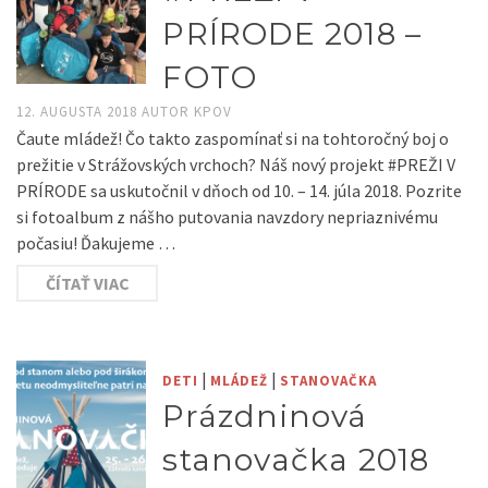
PRÍRODE 2018 –
FOTO
12. AUGUSTA 2018
AUTOR
KPOV
Čaute mládež! Čo takto zaspomínať si na tohtoročný boj o
prežitie v Strážovských vrchoch? Náš nový projekt #PREŽI V
PRÍRODE sa uskutočnil v dňoch od 10. – 14. júla 2018. Pozrite
si fotoalbum z nášho putovania navzdory nepriaznivému
počasiu! Ďakujeme …
ČÍTAŤ VIAC
|
|
DETI
MLÁDEŽ
STANOVAČKA
Prázdninová
stanovačka 2018