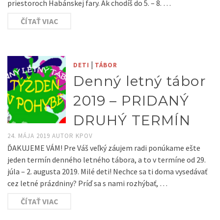
priestoroch Habánskej fary. Ak chodíš do 5. – 8. …
ČÍTAŤ VIAC
|
DETI
TÁBOR
Denný letný tábor
2019 – PRIDANÝ
DRUHÝ TERMÍN
24. MÁJA 2019
AUTOR
KPOV
ĎAKUJEME VÁM! Pre Váš veľký záujem radi ponúkame ešte
jeden termín denného letného tábora, a to v termíne od 29.
júla – 2. augusta 2019. Milé deti! Nechce sa ti doma vysedávať
cez letné prázdniny? Príď sa s nami rozhýbať, …
ČÍTAŤ VIAC