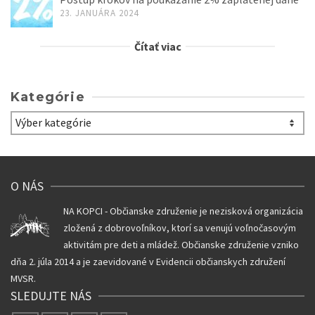
23. JANUÁRA 2024
Čítať viac
Kategórie
Kategórie
O NÁS
NA KOPCI - Občianske združenie je nezisková organizácia
zložená z dobrovoľníkov, ktorí sa venujú voľnočasovým
aktivitám pre deti a mládež. Občianske združenie vzniko
dňa 2. júla 2014 a je zaevidované v Evidencii občianskych združení
MVSR.
SLEDUJTE NÁS