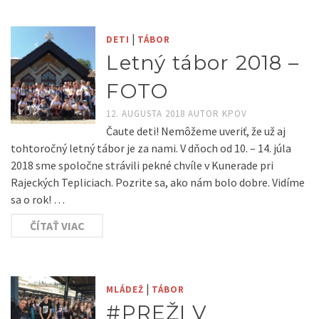
|
DETI
TÁBOR
Letný tábor 2018 –
FOTO
12. AUGUSTA 2018
AUTOR
KPOV
Čaute deti! Nemôžeme uveriť, že už aj
tohtoročný letný tábor je za nami. V dňoch od 10. – 14. júla
2018 sme spoločne strávili pekné chvíle v Kunerade pri
Rajeckých Tepliciach. Pozrite sa, ako nám bolo dobre. Vidíme
sa o rok! …
ČÍTAŤ VIAC
|
MLÁDEŽ
TÁBOR
#PREŽI V