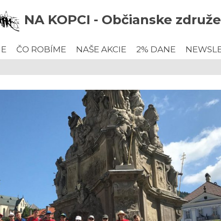
NA KOPCI - Občianske združe
ME
ČO ROBÍME
NAŠE AKCIE
2% DANE
NEWSL