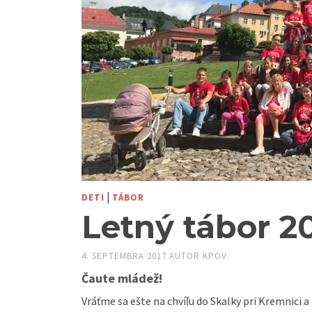
|
DETI
TÁBOR
Letný tábor 2
4. SEPTEMBRA 2017
AUTOR
KPOV
Čaute mládež!
Vráťme sa ešte na chvíľu do Skalky pri Kremnici 