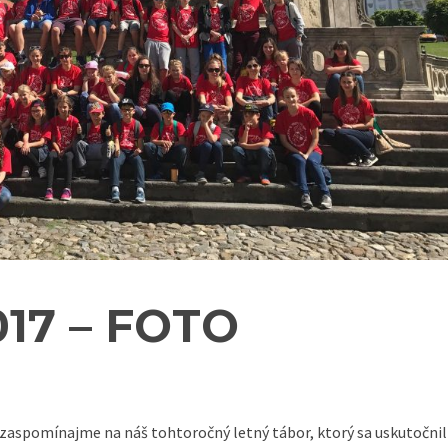
017 – FOTO
a zaspomínajme na náš tohtoročný letný tábor, ktorý sa uskutočnil