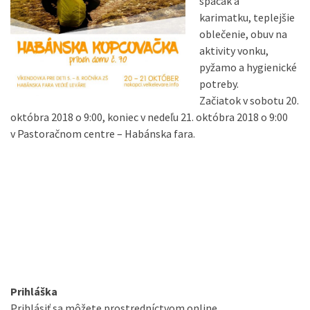
spacák a
karimatku, teplejšie
oblečenie, obuv na
aktivity vonku,
pyžamo a hygienické
potreby.
Začiatok v sobotu 20.
októbra 2018 o 9:00, koniec v nedeľu 21. októbra 2018 o 9:00
v Pastoračnom centre – Habánska fara.
Prihláška
Prihlásiť sa môžete prostredníctvom online