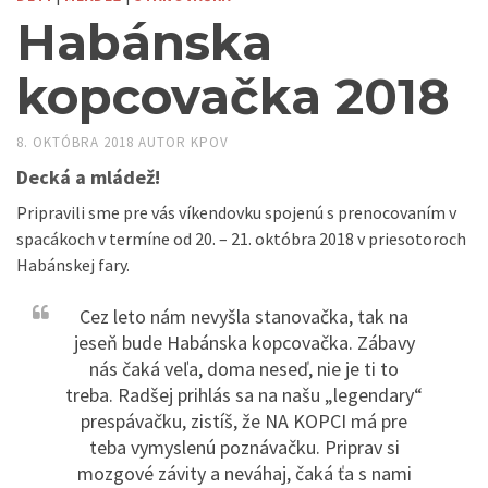
Habánska
kopcovačka 2018
8. OKTÓBRA 2018
AUTOR
KPOV
Decká a mládež!
Pripravili sme pre vás víkendovku spojenú s prenocovaním v
spacákoch v termíne od 20. – 21. októbra 2018 v priesotoroch
Habánskej fary.
Cez leto nám nevyšla stanovačka, tak na
jeseň bude Habánska kopcovačka. Zábavy
nás čaká veľa, doma neseď, nie je ti to
treba. Radšej prihlás sa na našu „legendary“
prespávačku, zistíš, že NA KOPCI má pre
teba vymyslenú poznávačku. Priprav si
mozgové závity a neváhaj, čaká ťa s nami