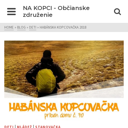
NA KOPCI - Občianske
združenie
HOME
»
BLOG
»
DETI
»
HABÁNSKA KOPCOVAČKA 2018
|
|
DETI
MLÁDEŽ
STANOVAČKA