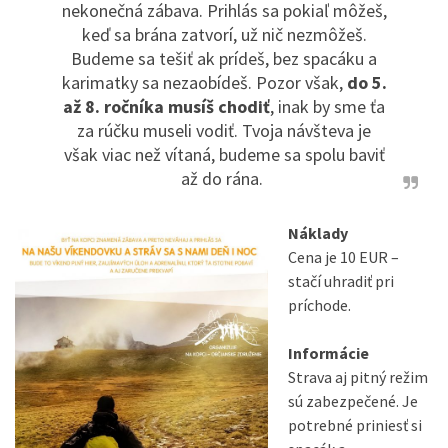
nekonečná zábava. Prihlás sa pokiaľ môžeš,
keď sa brána zatvorí, už nič nezmôžeš.
Budeme sa tešiť ak prídeš, bez spacáku a
karimatky sa nezaobídeš. Pozor však,
do 5.
až 8. ročníka musíš chodiť
, inak by sme ťa
za rúčku museli vodiť. Tvoja návšteva je
však viac než vítaná, budeme sa spolu baviť
až do rána.
Náklady
Cena je 10 EUR –
stačí uhradiť pri
príchode.
Informácie
Strava aj pitný režim
sú zabezpečené. Je
potrebné priniesť si