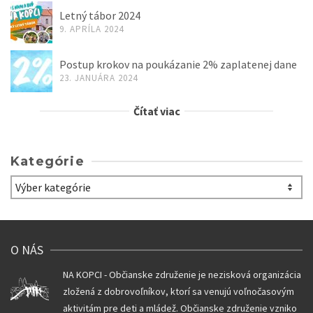
Letný tábor 2024
9. APRÍLA 2024
Postup krokov na poukázanie 2% zaplatenej dane
23. JANUÁRA 2024
Čítať viac
Kategórie
Kategórie
O NÁS
NA KOPCI - Občianske združenie je nezisková organizácia
zložená z dobrovoľníkov, ktorí sa venujú voľnočasovým
aktivitám pre deti a mládež. Občianske združenie vzniko