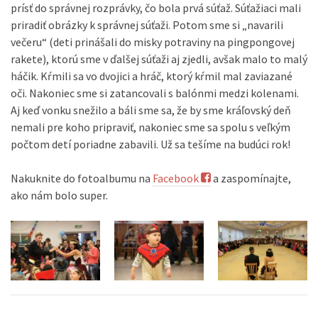
prísť do správnej rozprávky, čo bola prvá súťaž. Súťažiaci mali
priradiť obrázky k správnej súťaži. Potom sme si „navarili
večeru“ (deti prinášali do misky potraviny na pingpongovej
rakete), ktorú sme v ďalšej súťaži aj zjedli, avšak malo to malý
háčik. Kŕmili sa vo dvojici a hráč, ktorý kŕmil mal zaviazané
oči. Nakoniec sme si zatancovali s balónmi medzi kolenami.
Aj keď vonku snežilo a báli sme sa, že by sme kráľovský deň
nemali pre koho pripraviť, nakoniec sme sa spolu s veľkým
počtom detí poriadne zabavili. Už sa tešíme na budúci rok!
Nakuknite do fotoalbumu na
Facebook
a zaspomínajte,
ako nám bolo super.