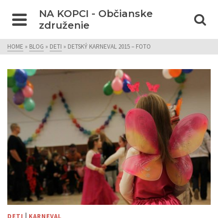
NA KOPCI - Občianske
združenie
HOME
»
BLOG
»
DETI
»
DETSKÝ KARNEVAL 2015 – FOTO
|
DETI
KARNEVAL