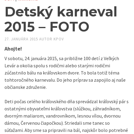
Detský karneval
2015 – FOTO
27. JANUÁRA 2015
AUTOR
KPOV
Ahojte!
V sobotu, 24. januára 2015, sa približne 100 detí z Veľkých
Levár a okolia spolu s rodičmi alebo starými rodičmi
zúčastnilo bálu na kráľovskom dvore. To bola totiž téma
tohtoročného karnevalu. Do jeho príprav sa zapojilo aj naše
občianske združenie.
Deti počas celého kráľovského dňa sprevádzal kráľovský pár s
ostatnými obyvateľmi kráľovstva (slúžkou, záhradníkom,
dvorným maliarom, vandrovníkom, lesnou vílou, dvornou
dámou, Červenou čiapočkou). Striedali sme tanec so
súťažami. Aby sme sa pripravili na bál, najskôr bolo potrebné