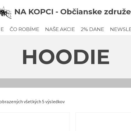
NA KOPCI - Občianske združe
ME
ČO ROBÍME
NAŠE AKCIE
2% DANE
NEWSL
HOODIE
obrazených všetkých 5 výsledkov