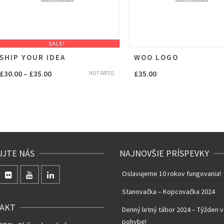
SALE!
SHIP YOUR IDEA
WOO LOGO
£
30.00
–
£
35.00
£
35.00
NOT RATED
UJTE NÁS
NAJNOVŠIE PRÍSPEVKY
Oslavujeme 10 rokov fungovania!
Stanovačka – Kopcovačka 2024
AKT
Denný letný tábor 2024 – Týžden v
pohybe!