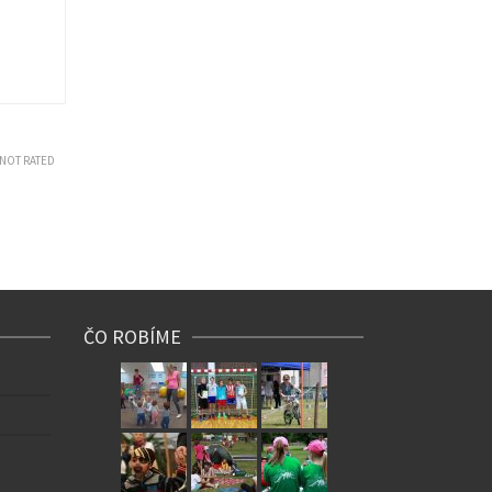
NOT RATED
ČO ROBÍME