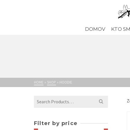
DOMOV
KTO S
HOME
»
SHOP
»
HOODIE
Search
Z
for:
Filter by price