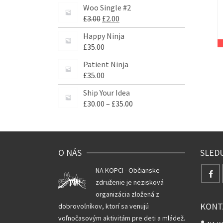
Woo Single #2
£
3.00
£
2.00
Happy Ninja
£
35.00
Patient Ninja
£
35.00
Ship Your Idea
£
30.00
–
£
35.00
O NÁS
SLED
NA KOPCI - Občianske
združenie je nezisková
organizácia zložená z
KONT
dobrovoľníkov, ktorí sa venujú
voľnočasovým aktivitám pre deti a mládež.