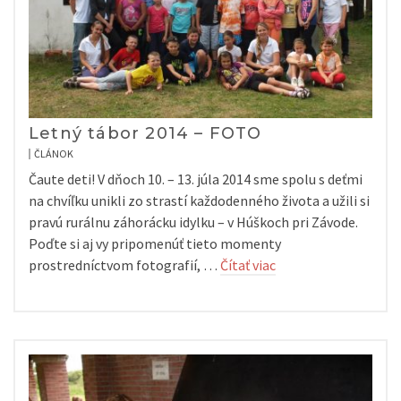
Letný tábor 2014 – FOTO
ČLÁNOK
Čaute deti! V dňoch 10. – 13. júla 2014 sme spolu s deťmi
na chvíľku unikli zo strastí každodenného života a užili si
pravú rurálnu záhorácku idylku – v Húškoch pri Závode.
Poďte si aj vy pripomenúť tieto momenty
prostredníctvom fotografií, …
Čítať viac