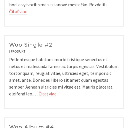
hod. a vytvorili sme si stanové mestečko. Rozdelili …
Čítať viac
Woo Single #2
PRODUKT
Pellentesque habitant morbi tristique senectus et
netus et malesuada fames ac turpis egestas. Vestibulum
tortor quam, feugiat vitae, ultricies eget, tempor sit
amet, ante. Donec eu libero sit amet quam egestas
semper. Aenean ultricies mi vitae est. Mauris placerat
eleifend leo.…
Čítať viac
Woo Album #4