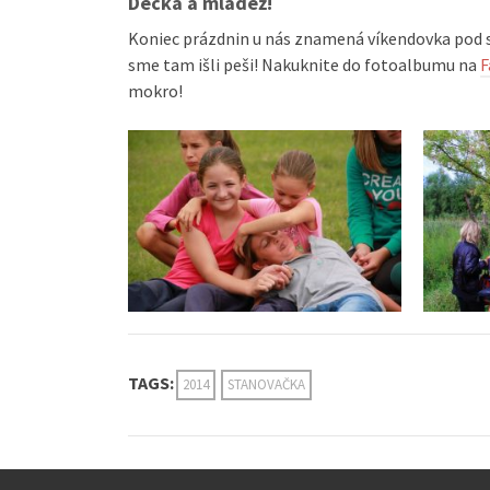
Decká a mládež!
Koniec prázdnin u nás znamená víkendovka pod 
sme tam išli peši! Nakuknite do fotoalbumu na
F
mokro!
TAGS:
2014
STANOVAČKA