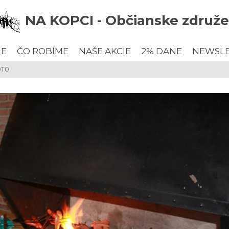
NA KOPCI - Občianske združe
ME
ČO ROBÍME
NAŠE AKCIE
2% DANE
NEWSL
OTO