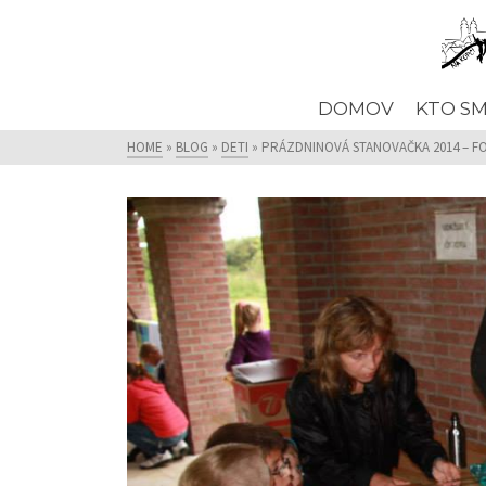
DOMOV
KTO S
HOME
»
BLOG
»
DETI
»
PRÁZDNINOVÁ STANOVAČKA 2014 – F