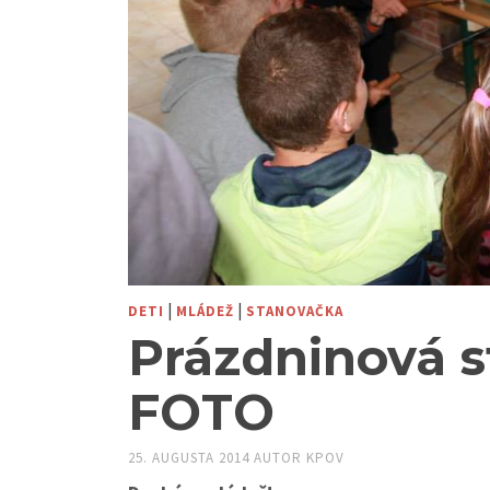
|
|
DETI
MLÁDEŽ
STANOVAČKA
Prázdninová s
FOTO
25. AUGUSTA 2014
AUTOR
KPOV