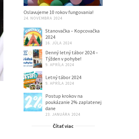
Oslavujeme 10 rokov fungovania!
24. NOVEMBRA 2024
Stanovačka – Kopcovačka
2024
16. JÚLA 2024
Denný letný tábor 2024 –
Týžden v pohybe!
9. APRÍLA 2024
Letný tábor 2024
9. APRÍLA 2024
Postup krokov na
poukázanie 2% zaplatenej
dane
23. JANUÁRA 2024
Čítať viac