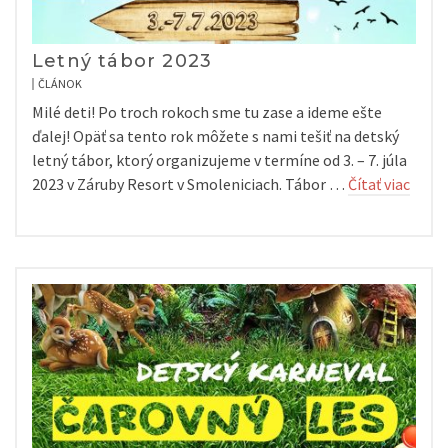
Letný tábor 2023
ČLÁNOK
Milé deti! Po troch rokoch sme tu zase a ideme ešte
ďalej! Opäť sa tento rok môžete s nami tešiť na detský
letný tábor, ktorý organizujeme v termíne od 3. – 7. júla
2023 v Záruby Resort v Smoleniciach. Tábor …
Čítať viac