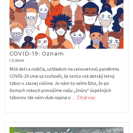
COVID-19: Oznam
ČLÁNOK
Milé deti a rodičia, vzhľadom na celosvetovú pandémiu
COVID-19 sme sa rozhodli, že tento rok detský letný
tábor v Jasnej rušíme. Je nám to veľmi ľúto, že po
ôsmych rokoch prerušíme našu ,,šnúru“ úspešných
táborov. Ide nám však najmä o …
Čítať viac