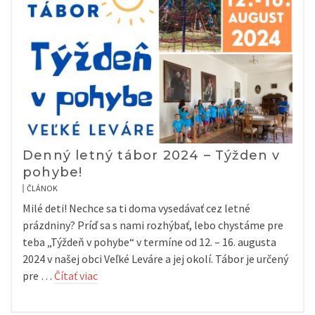
Denný letný tábor 2024 – Týžden v
pohybe!
ČLÁNOK
Milé deti! Nechce sa ti doma vysedávať cez letné
prázdniny? Príď sa s nami rozhýbať, lebo chystáme pre
teba „Týždeň v pohybe“ v termíne od 12. – 16. augusta
2024 v našej obci Veľké Leváre a jej okolí. Tábor je určený
pre …
Čítať viac