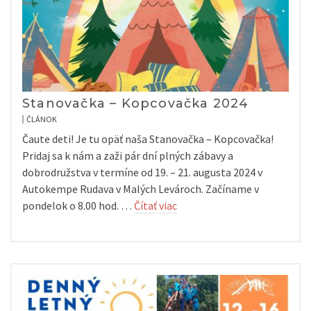
Stanovačka – Kopcovačka 2024
ČLÁNOK
Čaute deti! Je tu opäť naša Stanovačka – Kopcovačka!
Pridaj sa k nám a zaži pár dní plných zábavy a
dobrodružstva v termíne od 19. – 21. augusta 2024 v
Autokempe Rudava v Malých Levároch. Začíname v
pondelok o 8.00 hod. …
Čítať viac