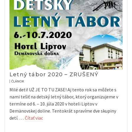
Letný tábor 2020 – ZRUŠENÝ
ČLÁNOK
Milé deti! UŽ JE TO TU ZASE! Aj tento rok sa môžete s
nami tešiť na detský letný tábor, ktorý organizujeme v
termíne od 6. – 10. júla 2020 v hoteli Liptov v
Demänovskej doline. Tentokrát spravíme dve skupiny
detí. …
Čítať viac