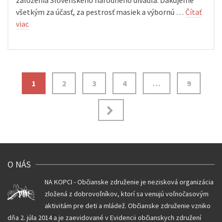
založenia Slovenského národného divadla. Ďakujeme
všetkým za účasť, za pestrosť masiek a výbornú …
Čítať
viac
Navigácia
1
2
3
4
…
9
v
článkoch
O NÁS
NA KOPCI - Občianske združenie je nezisková organizácia
zložená z dobrovoľníkov, ktorí sa venujú voľnočasovým
aktivitám pre deti a mládež. Občianske združenie vzniko
dňa 2. júla 2014 a je zaevidované v Evidencii občianskych združení