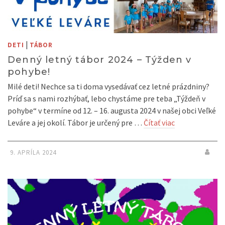
|
DETI
TÁBOR
Denný letný tábor 2024 – Týžden v
pohybe!
Milé deti! Nechce sa ti doma vysedávať cez letné prázdniny?
Príď sa s nami rozhýbať, lebo chystáme pre teba „Týždeň v
pohybe“ v termíne od 12. – 16. augusta 2024 v našej obci Veľké
Leváre a jej okolí. Tábor je určený pre …
Čítať viac
9. APRÍLA 2024