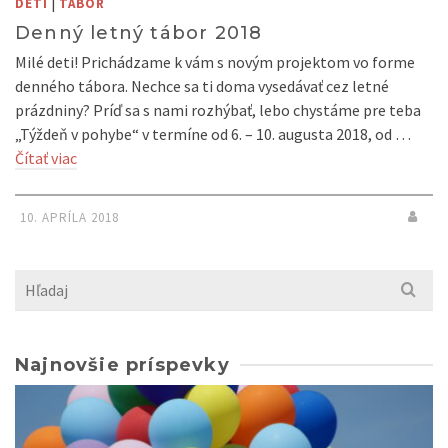
|
DETI
TÁBOR
Denný letný tábor 2018
Milé deti! Prichádzame k vám s novým projektom vo forme
denného tábora. Nechce sa ti doma vysedávať cez letné
prázdniny? Príď sa s nami rozhýbať, lebo chystáme pre teba
„Týždeň v pohybe“ v termíne od 6. – 10. augusta 2018, od …
Čítať viac
10. APRÍLA 2018
Search
for:
Najnovšie príspevky