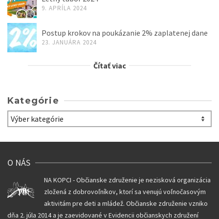
9. APRÍLA 2024
Postup krokov na poukázanie 2% zaplatenej dane
23. JANUÁRA 2024
Čítať viac
Kategórie
Kategórie
O NÁS
NA KOPCI - Občianske združenie je nezisková organizácia
zložená z dobrovoľníkov, ktorí sa venujú voľnočasovým
aktivitám pre deti a mládež. Občianske združenie vzniko
dňa 2. júla 2014 a je zaevidované v Evidencii občianskych združení