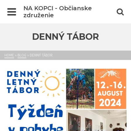
NA KOPCI - Občianske
združenie
DENNÝ TÁBOR
HOME
»
BLOG
»
DENNÝ TÁBOR