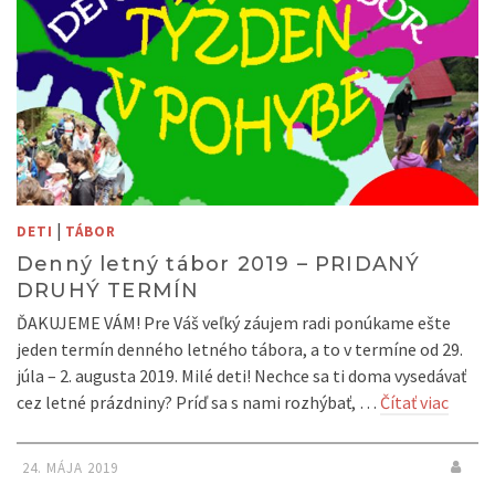
|
DETI
TÁBOR
Denný letný tábor 2019 – PRIDANÝ
DRUHÝ TERMÍN
ĎAKUJEME VÁM! Pre Váš veľký záujem radi ponúkame ešte
jeden termín denného letného tábora, a to v termíne od 29.
júla – 2. augusta 2019. Milé deti! Nechce sa ti doma vysedávať
cez letné prázdniny? Príď sa s nami rozhýbať, …
Čítať viac
24. MÁJA 2019