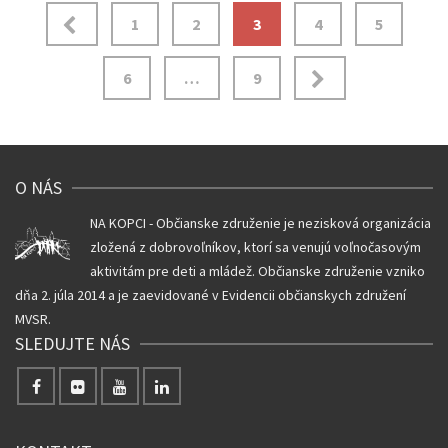
Navigácia
1
2
3
4
5
v
6
…
9
článkoch
O NÁS
NA KOPCI - Občianske združenie je nezisková organizácia
zložená z dobrovoľníkov, ktorí sa venujú voľnočasovým
aktivitám pre deti a mládež. Občianske združenie vzniko
dňa 2. júla 2014 a je zaevidované v Evidencii občianskych združení
MVSR.
SLEDUJTE NÁS