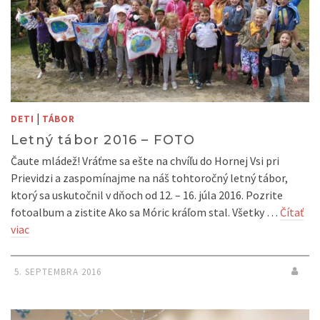
|
DETI
TÁBOR
Letný tábor 2016 – FOTO
Čaute mládež! Vráťme sa ešte na chvíľu do Hornej Vsi pri
Prievidzi a zaspomínajme na náš tohtoročný letný tábor,
ktorý sa uskutočnil v dňoch od 12. – 16. júla 2016. Pozrite
fotoalbum a zistite Ako sa Móric kráľom stal. Všetky …
Čítať
viac
5. SEPTEMBRA 2016