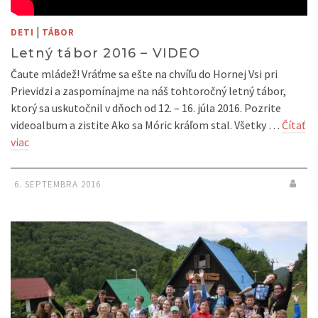
|
DETI
TÁBOR
Letný tábor 2016 – VIDEO
Čaute mládež! Vráťme sa ešte na chvíľu do Hornej Vsi pri
Prievidzi a zaspomínajme na náš tohtoročný letný tábor,
ktorý sa uskutočnil v dňoch od 12. – 16. júla 2016. Pozrite
videoalbum a zistite Ako sa Móric kráľom stal. Všetky …
Čítať
viac
6. SEPTEMBRA 2016