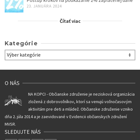
23. JANUÁRA 2024
Čítať viac
Kategórie
Kategórie
O NÁS
NA KOPCI - Občianske združenie je nezisková organizácia
zložená z dobrovoľníkov, ktorí sa venujú voľnočasovým
aktivitám pre deti a mládež. Občianske združenie vzniko
dňa 2. júla 2014 a je zaevidované v Evidencii občianskych združení
MVSR.
SLEDUJTE NÁS