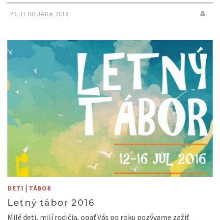
29. FEBRUÁRA 2016
|
DETI
TÁBOR
Letný tábor 2016
Milé deti, milí rodičia, opäť Vás po roku pozývame zažiť