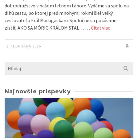
dobrodružstvo v našom letnom tábore. Vydáme sa spolu na
dlhú cestu, po ktorej pred mnohými rokmi šiel veľký
cestovateľ a kráľ Madagaskaru. Spoločne sa pokúsime
zistiť, AKO SA MÓRIC KRÁĽOM STAL… …
Čítať viac
2. FEBRUÁRA 2016
Search
for:
Najnovšie príspevky