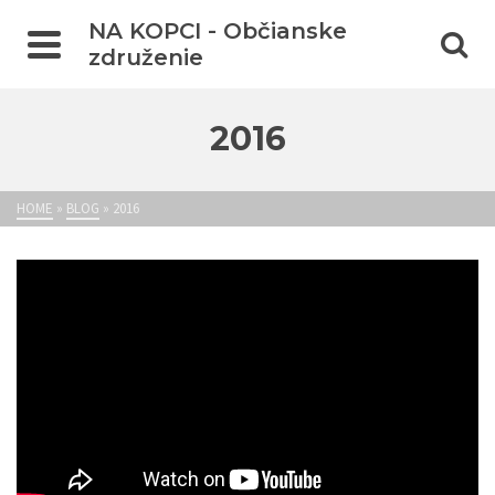
NA KOPCI - Občianske
združenie
2016
HOME
»
BLOG
»
2016