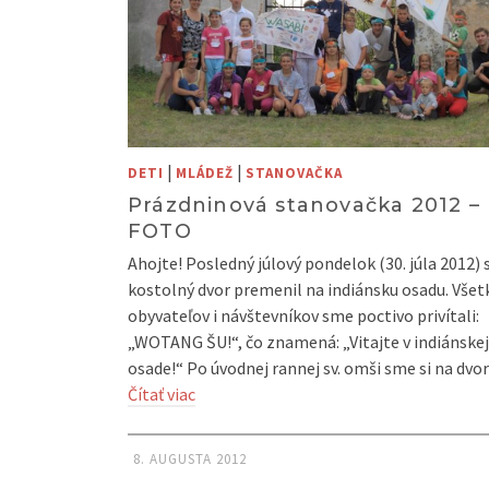
|
|
DETI
MLÁDEŽ
STANOVAČKA
Prázdninová stanovačka 2012 –
FOTO
Ahojte! Posledný júlový pondelok (30. júla 2012) 
kostolný dvor premenil na indiánsku osadu. Všetk
obyvateľov i návštevníkov sme poctivo privítali:
„WOTANG ŠU!“, čo znamená: „Vitajte v indiánskej
osade!“ Po úvodnej rannej sv. omši sme si na dvo
Čítať viac
8. AUGUSTA 2012