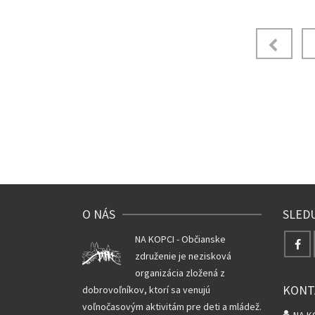
Navigácia
v
článkoch
O NÁS
SLED
NA KOPCI - Občianske
združenie je nezisková
organizácia zložená z
KONT
dobrovoľníkov, ktorí sa venujú
voľnočasovým aktivitám pre deti a mládež.