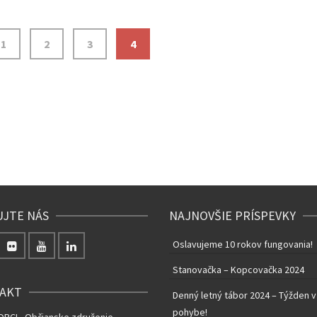
1
2
3
4
UJTE NÁS
NAJNOVŠIE PRÍSPEVKY
Oslavujeme 10 rokov fungovania!
Stanovačka – Kopcovačka 2024
AKT
Denný letný tábor 2024 – Týžden v
pohybe!