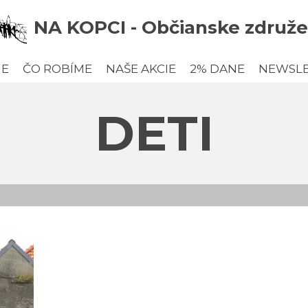
NA KOPCI - Občianske združe
ME
ČO ROBÍME
NAŠE AKCIE
2% DANE
NEWSL
DETI