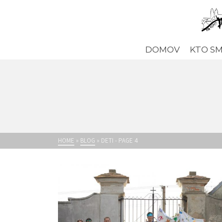
DOMOV
KTO S
HOME
»
BLOG
»
DETI
- PAGE 4