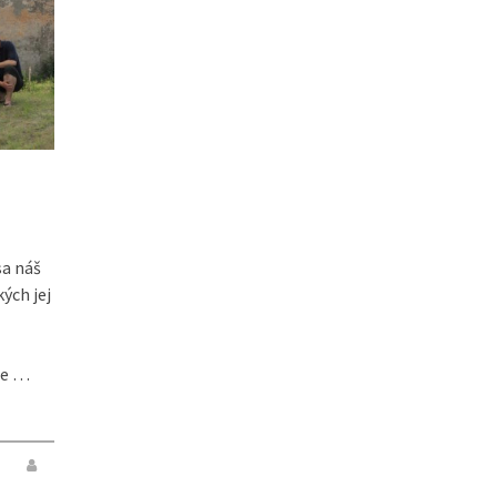
sa náš
ých jej
re …