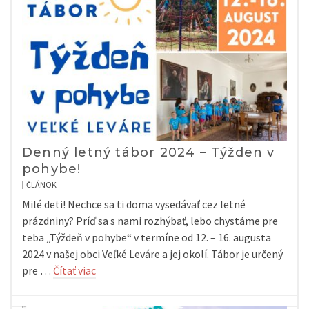
Denný letný tábor 2024 – Týžden v
pohybe!
ČLÁNOK
Milé deti! Nechce sa ti doma vysedávať cez letné
prázdniny? Príď sa s nami rozhýbať, lebo chystáme pre
teba „Týždeň v pohybe“ v termíne od 12. – 16. augusta
2024 v našej obci Veľké Leváre a jej okolí. Tábor je určený
pre …
Čítať viac