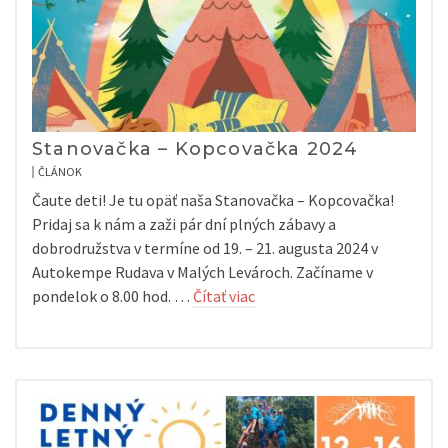
Stanovačka – Kopcovačka 2024
ČLÁNOK
Čaute deti! Je tu opäť naša Stanovačka – Kopcovačka!
Pridaj sa k nám a zaži pár dní plných zábavy a
dobrodružstva v termíne od 19. – 21. augusta 2024 v
Autokempe Rudava v Malých Levároch. Začíname v
pondelok o 8.00 hod. …
Čítať viac