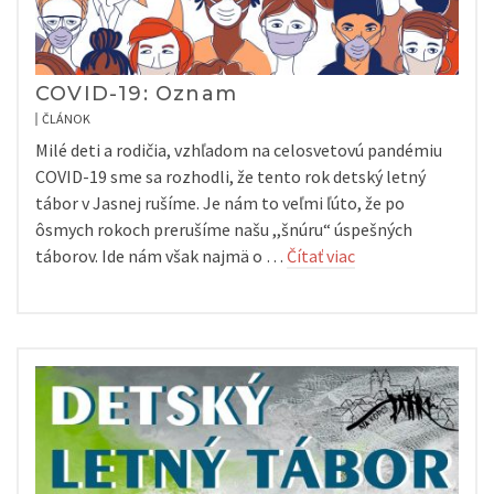
COVID-19: Oznam
ČLÁNOK
Milé deti a rodičia, vzhľadom na celosvetovú pandémiu
COVID-19 sme sa rozhodli, že tento rok detský letný
tábor v Jasnej rušíme. Je nám to veľmi ľúto, že po
ôsmych rokoch prerušíme našu ,,šnúru“ úspešných
táborov. Ide nám však najmä o …
Čítať viac