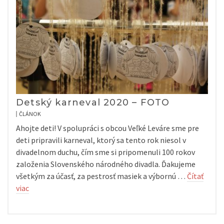
Detský karneval 2020 – FOTO
ČLÁNOK
Ahojte deti! V spolupráci s obcou Veľké Leváre sme pre
deti pripravili karneval, ktorý sa tento rok niesol v
divadelnom duchu, čím sme si pripomenuli 100 rokov
založenia Slovenského národného divadla. Ďakujeme
všetkým za účasť, za pestrosť masiek a výbornú …
Čítať
viac