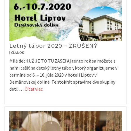
Letný tábor 2020 – ZRUŠENÝ
ČLÁNOK
Milé deti! UŽ JE TO TU ZASE! Aj tento rok sa môžete s
nami tešiť na detský letný tábor, ktorý organizujeme v
termíne od 6. – 10. júla 2020 v hoteli Liptov v
Demänovskej doline. Tentokrát spravíme dve skupiny
detí. …
Čítať viac