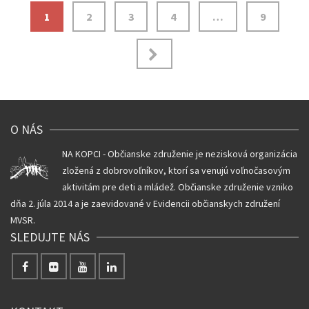
Navigácia
1
2
3
4
…
9
v
článkoch
O NÁS
NA KOPCI - Občianske združenie je nezisková organizácia
zložená z dobrovoľníkov, ktorí sa venujú voľnočasovým
aktivitám pre deti a mládež. Občianske združenie vzniko
dňa 2. júla 2014 a je zaevidované v Evidencii občianskych združení
MVSR.
SLEDUJTE NÁS